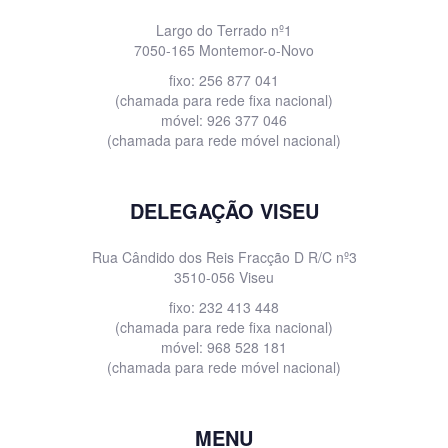
Largo do Terrado nº1
7050-165 Montemor-o-Novo
fixo: 256 877 041
(chamada para rede fixa nacional)
móvel: 926 377 046
(chamada para rede móvel nacional)
DELEGAÇÃO VISEU
Rua Cândido dos Reis Fracção D R/C nº3
3510-056 Viseu
fixo: 232 413 448
(chamada para rede fixa nacional)
móvel: 968 528 181
(chamada para rede móvel nacional)
MENU