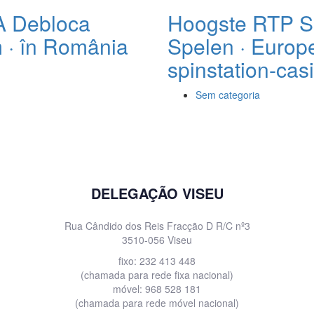
 A Debloca
Hoogste RTP S
m · în România
Spelen · Europe
spinstation-ca
Sem categoria
DELEGAÇÃO VISEU
Rua Cândido dos Reis Fracção D R/C nº3
3510-056 Viseu
fixo: 232 413 448
(chamada para rede fixa nacional)
móvel: 968 528 181
(chamada para rede móvel nacional)