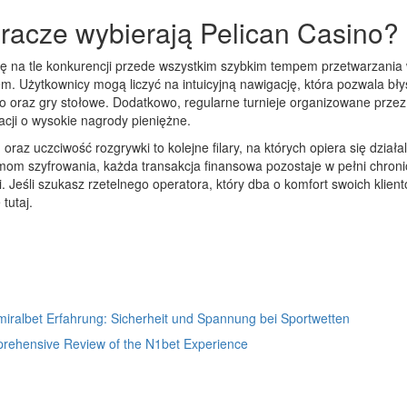
racze wybierają Pelican Casino?
się na tle konkurencji przede wszystkim szybkim tempem przetwarzania 
m. Użytkownicy mogą liczyć na intuicyjną nawigację, która pozwala bł
o oraz gry stołowe. Dodatkowo, regularne turnieje organizowane przez
cji o wysokie nagrody pieniężne.
az uczciwość rozgrywki to kolejne filary, na których opiera się działal
m szyfrowania, każda transakcja finansowa pozostaje w pełni chron
Jeśli szukasz rzetelnego operatora, który dba o komfort swoich klien
tutaj.
iralbet Erfahrung: Sicherheit und Spannung bei Sportwetten
rehensive Review of the N1bet Experience