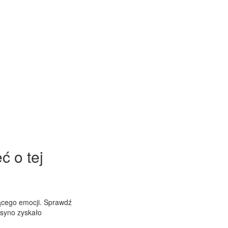
SOBRE NÓS
OFERTA FORMATIVA
CONSULTORIA E PROJETOS
CONTACTOS
MOODLE
ć o tej
ącego emocji. Sprawdź
asyno zyskało