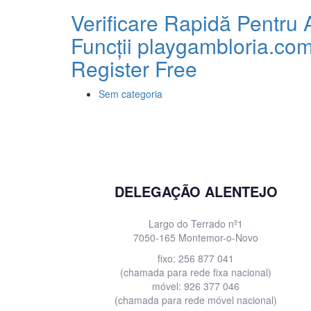
Verificare Rapidă Pentru
Funcții playgambloria.co
Register Free
Sem categoria
DELEGAÇÃO ALENTEJO
Largo do Terrado nº1
7050-165 Montemor-o-Novo
fixo: 256 877 041
(chamada para rede fixa nacional)
móvel: 926 377 046
(chamada para rede móvel nacional)