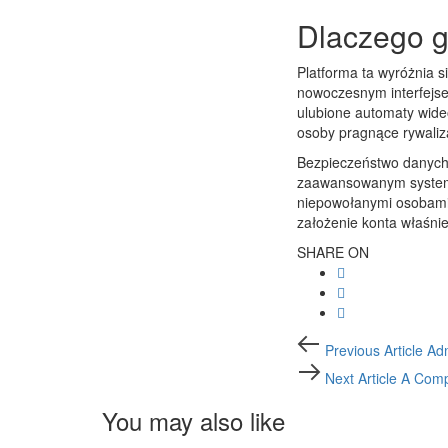
Dlaczego g
Platforma ta wyróżnia 
nowoczesnym interfejse
ulubione automaty wide
osoby pragnące rywaliza
Bezpieczeństwo danych or
zaawansowanym systemo
niepowołanymi osobami. 
założenie konta właśnie 
SHARE ON
Post
Previous
Previous Article
Adm
Article
navigation
Next
Next Article
A Comp
Article
You may also like