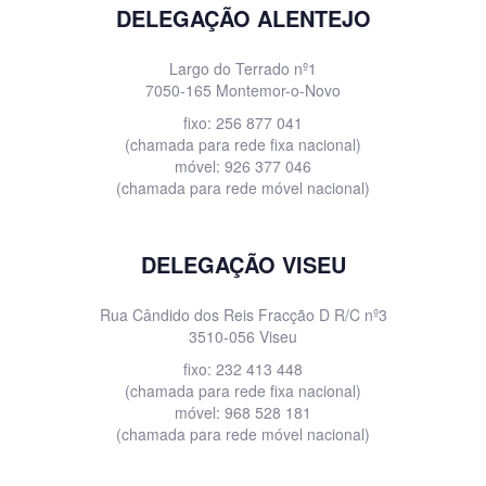
DELEGAÇÃO ALENTEJO
Largo do Terrado nº1
7050-165 Montemor-o-Novo
fixo: 256 877 041
(chamada para rede fixa nacional)
móvel: 926 377 046
(chamada para rede móvel nacional)
DELEGAÇÃO VISEU
Rua Cândido dos Reis Fracção D R/C nº3
3510-056 Viseu
fixo: 232 413 448
(chamada para rede fixa nacional)
móvel: 968 528 181
(chamada para rede móvel nacional)