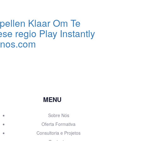
pellen Klaar Om Te
se regio Play Instantly
sinos.com
MENU
Sobre Nós
Oferta Formativa
Consultoria e Projetos