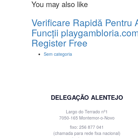
You may also like
Verificare Rapidă Pentru
Funcții playgambloria.co
Register Free
Sem categoria
DELEGAÇÃO ALENTEJO
Largo do Terrado nº1
7050-165 Montemor-o-Novo
fixo: 256 877 041
(chamada para rede fixa nacional)