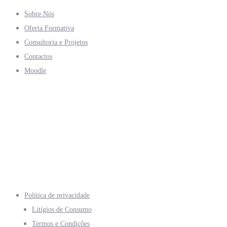
Sobre Nós
Oferta Formativa
Consultoria e Projetos
Contactos
Moodle
Política de privacidade
Litígios de Consumo
Termos e Condições