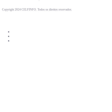
Copyright 2024 CELFINFO. Todos os direitos reservados.