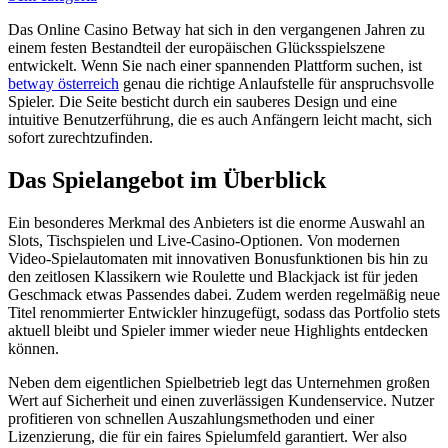
Das Online Casino Betway hat sich in den vergangenen Jahren zu
einem festen Bestandteil der europäischen Glücksspielszene
entwickelt. Wenn Sie nach einer spannenden Plattform suchen, ist
betway österreich
genau die richtige Anlaufstelle für anspruchsvolle
Spieler. Die Seite besticht durch ein sauberes Design und eine
intuitive Benutzerführung, die es auch Anfängern leicht macht, sich
sofort zurechtzufinden.
Das Spielangebot im Überblick
Ein besonderes Merkmal des Anbieters ist die enorme Auswahl an
Slots, Tischspielen und Live-Casino-Optionen. Von modernen
Video-Spielautomaten mit innovativen Bonusfunktionen bis hin zu
den zeitlosen Klassikern wie Roulette und Blackjack ist für jeden
Geschmack etwas Passendes dabei. Zudem werden regelmäßig neue
Titel renommierter Entwickler hinzugefügt, sodass das Portfolio stets
aktuell bleibt und Spieler immer wieder neue Highlights entdecken
können.
Neben dem eigentlichen Spielbetrieb legt das Unternehmen großen
Wert auf Sicherheit und einen zuverlässigen Kundenservice. Nutzer
profitieren von schnellen Auszahlungsmethoden und einer
Lizenzierung, die für ein faires Spielumfeld garantiert. Wer also