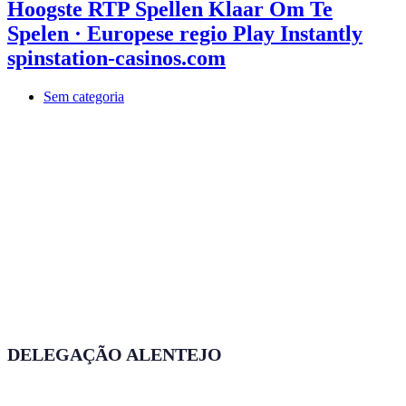
Hoogste RTP Spellen Klaar Om Te
Spelen · Europese regio Play Instantly
spinstation-casinos.com
Sem categoria
DELEGAÇÃO ALENTEJO