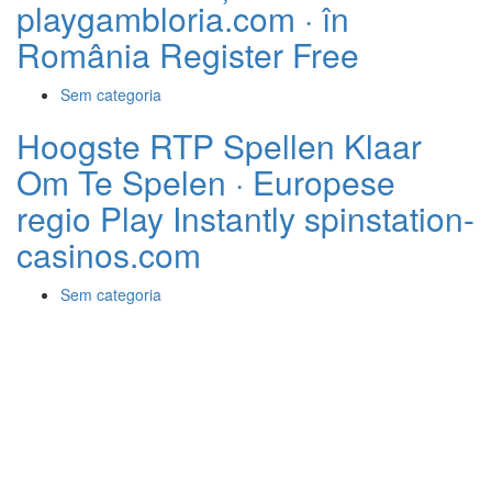
playgambloria.com · în
România Register Free
Sem categoria
Hoogste RTP Spellen Klaar
Om Te Spelen · Europese
regio Play Instantly spinstation-
casinos.com
Sem categoria