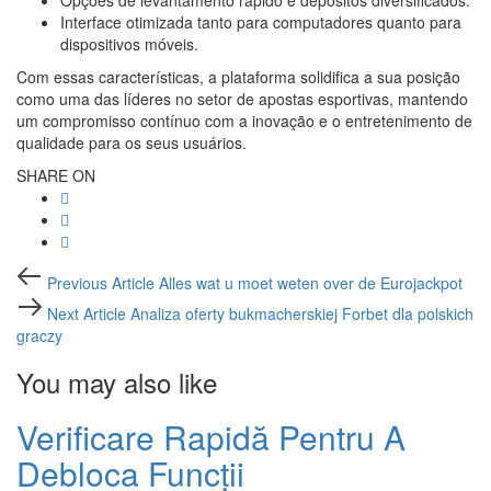
Opções de levantamento rápido e depósitos diversificados.
Interface otimizada tanto para computadores quanto para
dispositivos móveis.
Com essas características, a plataforma solidifica a sua posição
como uma das líderes no setor de apostas esportivas, mantendo
um compromisso contínuo com a inovação e o entretenimento de
qualidade para os seus usuários.
SHARE ON
Post
Previous
Previous Article
Alles wat u moet weten over de Eurojackpot
Article
navigation
Next
Next Article
Analiza oferty bukmacherskiej Forbet dla polskich
Article
graczy
You may also like
Verificare Rapidă Pentru A
Debloca Funcții