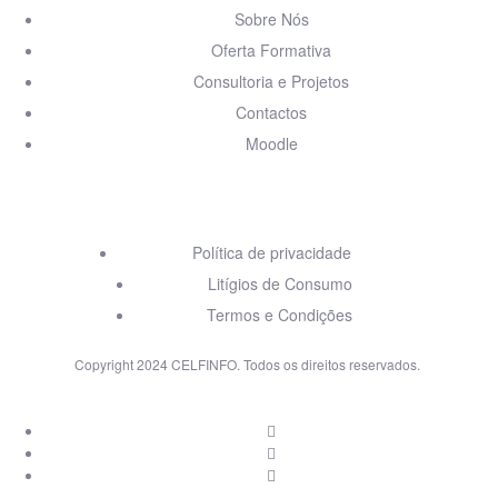
Sobre Nós
Oferta Formativa
Consultoria e Projetos
Contactos
Moodle
Política de privacidade
Litígios de Consumo
Termos e Condições
Copyright 2024 CELFINFO. Todos os direitos reservados.