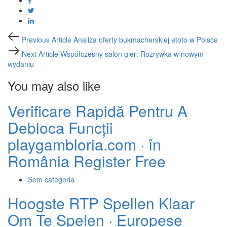
Post
Previous
Previous Article
Analiza oferty bukmacherskiej etoto w Polsce
Article
navigation
Next
Next Article
Współczesny salon gier: Rozrywka w nowym
Article
wydaniu
You may also like
Verificare Rapidă Pentru A
Debloca Funcții
playgambloria.com · în
România Register Free
Sem categoria
Hoogste RTP Spellen Klaar
Om Te Spelen · Europese