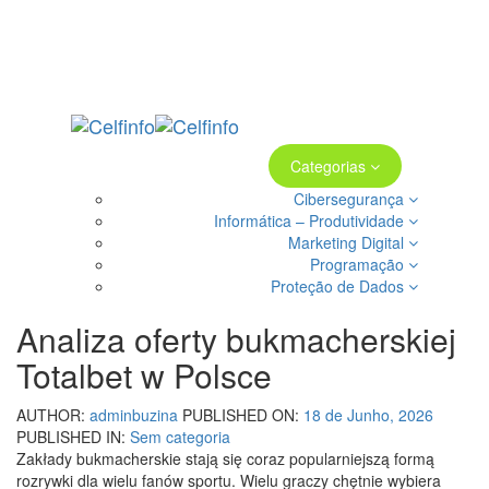
Skip
Skip
+351 232 413 448
(Chamada para rede fixa nacional)
links
to
primary
geral@celfinfo.org
navigation
Skip
Toggle
to
navigation
content
Categorias
Cibersegurança
Informática – Produtividade
Marketing Digital
Programação
Proteção de Dados
Analiza oferty bukmacherskiej
Totalbet w Polsce
AUTHOR:
adminbuzina
PUBLISHED ON:
18 de Junho, 2026
PUBLISHED IN:
Sem categoria
Zakłady bukmacherskie stają się coraz popularniejszą formą
rozrywki dla wielu fanów sportu. Wielu graczy chętnie wybiera