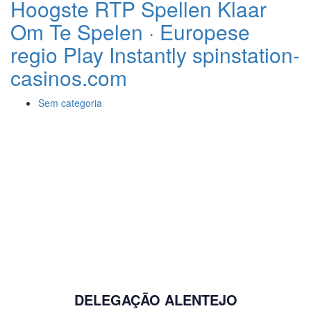
Hoogste RTP Spellen Klaar
Om Te Spelen · Europese
regio Play Instantly spinstation-
casinos.com
Sem categoria
DELEGAÇÃO ALENTEJO