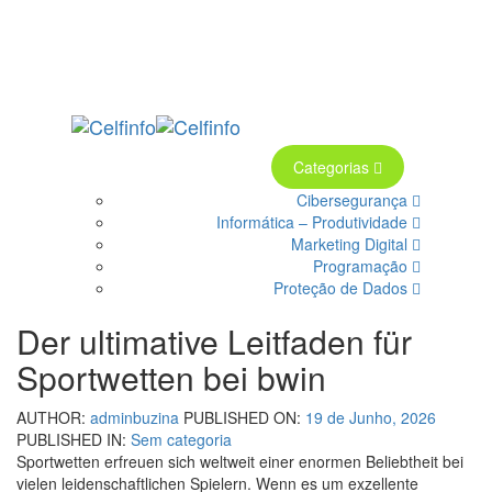
Skip
Skip
+351 232 413 448
(Chamada para rede fixa nacional)
links
to
primary
geral@celfinfo.org
navigation
Skip
Toggle
to
navigation
content
Categorias
Cibersegurança
Informática – Produtividade
Marketing Digital
Programação
Proteção de Dados
Der ultimative Leitfaden für
Sportwetten bei bwin
AUTHOR:
adminbuzina
PUBLISHED ON:
19 de Junho, 2026
PUBLISHED IN:
Sem categoria
Sportwetten erfreuen sich weltweit einer enormen Beliebtheit bei
vielen leidenschaftlichen Spielern. Wenn es um exzellente