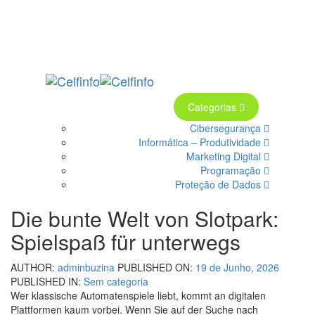
Skip
Skip
+351 232 413 448
(Chamada para rede fixa nacional)
links
to
primary
geral@celfinfo.org
navigation
Skip
Toggle
to
navigation
content
Categorias
Cibersegurança
Informática – Produtividade
Marketing Digital
Programação
Proteção de Dados
Die bunte Welt von Slotpark:
Spielspaß für unterwegs
AUTHOR:
adminbuzina
PUBLISHED ON:
19 de Junho, 2026
PUBLISHED IN:
Sem categoria
Wer klassische Automatenspiele liebt, kommt an digitalen
Plattformen kaum vorbei. Wenn Sie auf der Suche nach