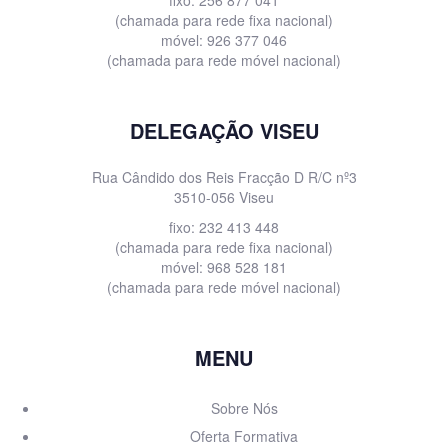
fixo: 256 877 041
(chamada para rede fixa nacional)
móvel: 926 377 046
(chamada para rede móvel nacional)
DELEGAÇÃO VISEU
Rua Cândido dos Reis Fracção D R/C nº3
3510-056 Viseu
fixo: 232 413 448
(chamada para rede fixa nacional)
móvel: 968 528 181
(chamada para rede móvel nacional)
MENU
Sobre Nós
Oferta Formativa