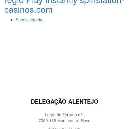
casinos.com
Sem categoria
DELEGAÇÃO ALENTEJO
Largo do Terrado nº1
7050-165 Montemor-o-Novo