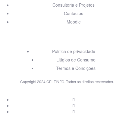
Consultoria e Projetos
Contactos
Moodle
Política de privacidade
Litígios de Consumo
Termos e Condições
Copyright 2024 CELFINFO. Todos os direitos reservados.