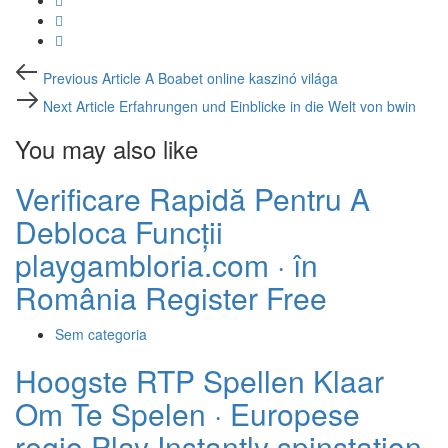
Post
Previous
Previous Article
A Boabet online kaszinó világa
Article
navigation
Next
Next Article
Erfahrungen und Einblicke in die Welt von bwin
Article
You may also like
Verificare Rapidă Pentru A
Debloca Funcții
playgambloria.com · în
România Register Free
Sem categoria
Hoogste RTP Spellen Klaar
Om Te Spelen · Europese
regio Play Instantly spinstation-