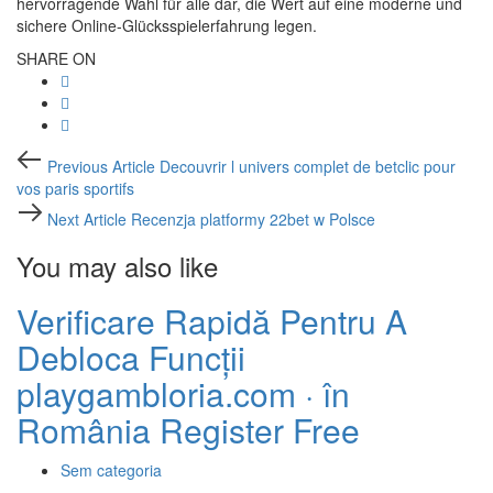
hervorragende Wahl für alle dar, die Wert auf eine moderne und
sichere Online-Glücksspielerfahrung legen.
SHARE ON
Post
Previous
Previous Article
Decouvrir l univers complet de betclic pour
Article
navigation
vos paris sportifs
Next
Next Article
Recenzja platformy 22bet w Polsce
Article
You may also like
Verificare Rapidă Pentru A
Debloca Funcții
playgambloria.com · în
România Register Free
Sem categoria