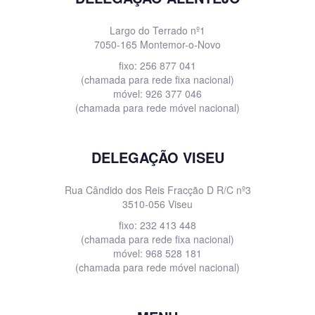
Largo do Terrado nº1
7050-165 Montemor-o-Novo
fixo: 256 877 041
(chamada para rede fixa nacional)
móvel: 926 377 046
(chamada para rede móvel nacional)
DELEGAÇÃO VISEU
Rua Cândido dos Reis Fracção D R/C nº3
3510-056 Viseu
fixo: 232 413 448
(chamada para rede fixa nacional)
móvel: 968 528 181
(chamada para rede móvel nacional)