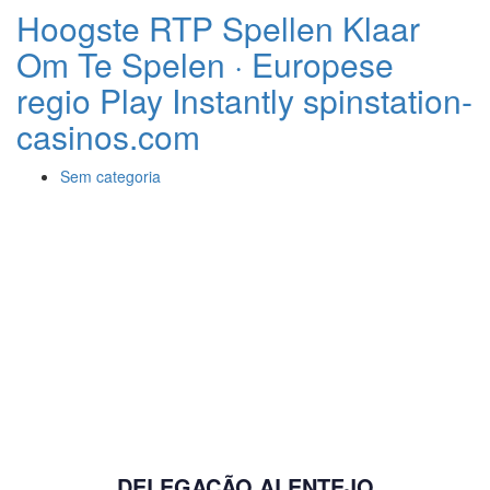
Hoogste RTP Spellen Klaar
Om Te Spelen · Europese
regio Play Instantly spinstation-
casinos.com
Sem categoria
DELEGAÇÃO ALENTEJO