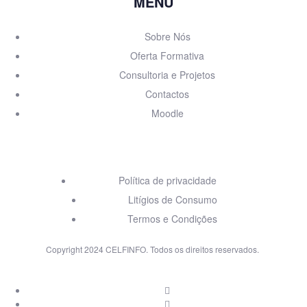
MENU
Sobre Nós
Oferta Formativa
Consultoria e Projetos
Contactos
Moodle
Política de privacidade
Litígios de Consumo
Termos e Condições
Copyright 2024 CELFINFO. Todos os direitos reservados.